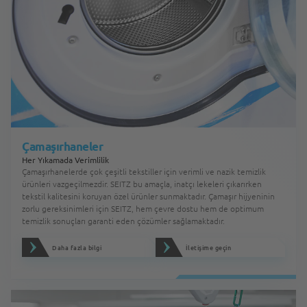
Çamaşırhaneler
Her Yıkamada Verimlilik
Çamaşırhanelerde çok çeşitli tekstiller için verimli ve nazik temizlik
ürünleri vazgeçilmezdir. SEITZ bu amaçla, inatçı lekeleri çıkarırken
tekstil kalitesini koruyan özel ürünler sunmaktadır. Çamaşır hijyeninin
zorlu gereksinimleri için SEITZ, hem çevre dostu hem de optimum
temizlik sonuçları garanti eden çözümler sağlamaktadır.
Daha fazla bilgi
İletişime geçin