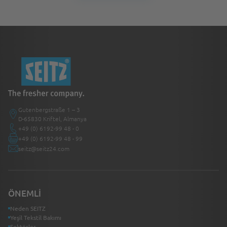
Gutenbergstraße 1 – 3
D-65830 Kriftel, Almanya
+49 (0) 6192-99 48 - 0
+49 (0) 6192-99 48 - 99
seitz@seitz24.com
ÖNEMLI
Neden SEITZ
Yeşil Tekstil Bakımı
Sektörler