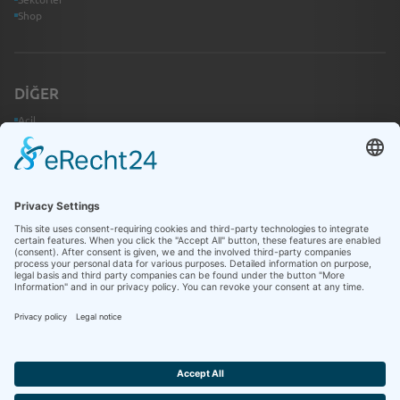
Shop
DIĞER
Acil
İletişim
Bilgi Merkezi
HUKUKI BILGILER
Künye
Gizlilik Politikası
Çerez Ayarları
Bildirim Sistemi