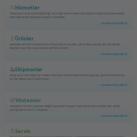
Hizmetler
Tekstil bakımında sürdürülebilirliği, verimliliği ve en modern teknolojileri ön plana çıkararak sektör
lideri standartlar belirleyen kapsamlı hizmetler.
>
DAHA FAZLA BILGI
Ürünler
Sektörde verimlilik ve ekolojik sorumluluk adına öne çıkan, çevre dostu alanda yeni standartlar
belirleyen yenilikçi ve çevre dostu temizlik ürünleri.
>
DAHA FAZLA BILGI
Ekipmanlar
Enerji ve su verimliliğini en modern teknoloji ve sürdürülebilirlikle buluşturan, çevre bilinçli temizlik
için ileri tekstil bakım ekipmanları.
>
DAHA FAZLA BILGI
Yöntemler
Tekstillerin ömrünü uzatırken değerli kaynakları koruyan nazik tekstil bakım yöntemleri, sektör
yeniliğinde bir dönüm noktasıdır.
>
DAHA FAZLA BILGI
Servis
Ekolojik sürdürülebilirlik ve maksimum verimlilik odaklı, verimli tekstil bakım süreçleri için bireysel