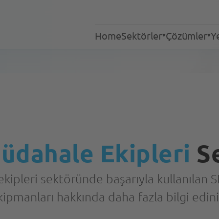
Home
Sektörler
Çözümler
Ye
Endüstriyel Çamaşırha
Çamaşırhaneler
Hizmetler
Tekstil Temizleme
Huzurevleri ve Bakımev
Otelcilik
Gastronomi
Müdahale Ekipleri
Se
Hastaneler
Yöntemler
Acil Müdahale Ekipleri
kipleri sektöründe başarıyla kullanılan S
kipmanları hakkında daha fazla bilgi edini