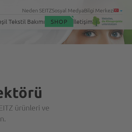
Neden SEITZ
Sosyal Medya
Bilgi Merkezi
şil Tekstil Bakımı
SHOP
İletişim
neler
Ürünler
leri
ktörü
Servis
EITZ ürünleri ve
n.