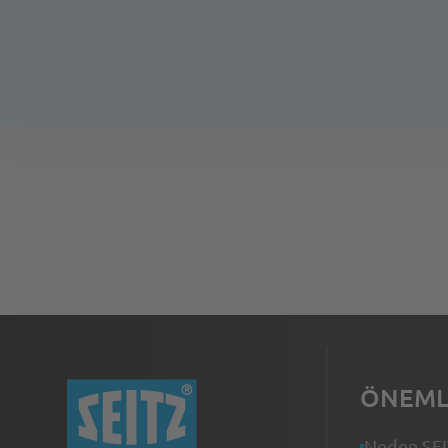
İnteraktif fuar standına git
ÖNEML
Neden SE