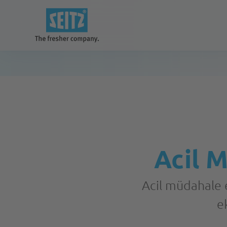
Çözümlerimiz
daha iyi ve temiz bir gelecek için
Acil 
Ekipmanlar
Acil müdahale e
e