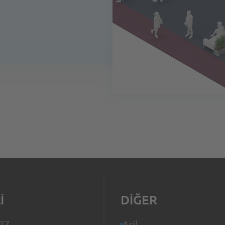
I
DIĞER
ITZ
Acil