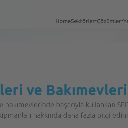
Home
Sektörler
Çözümler
Ye
Endüstriyel Çamaşırha
Çamaşırhaneler
Hizmetler
Tekstil Temizleme
Huzurevleri ve Bakımev
Otelcilik
Gastronomi
eri ve Bakımevleri
Hastaneler
Yöntemler
Acil Müdahale Ekipleri
e bakımevlerinde başarıyla kullanılan SEI
kipmanları hakkında daha fazla bilgi edini