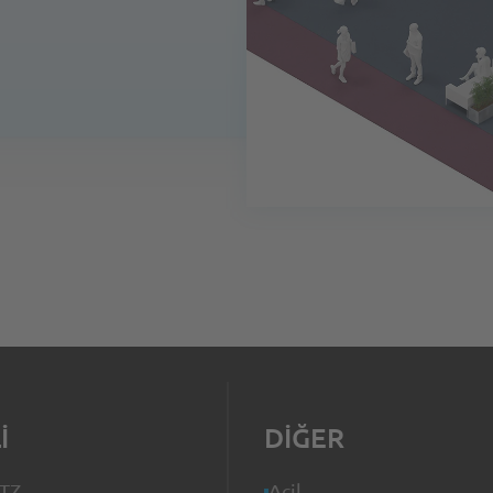
I
DIĞER
ITZ
Acil