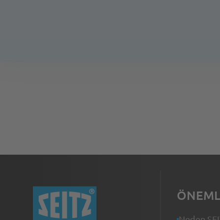
İnteraktif fuar standına git
ÖNEML
Neden SE