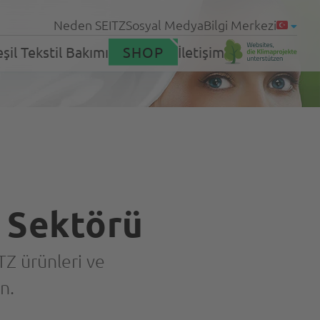
Neden SEITZ
Sosyal Medya
Bilgi Merkezi
şil Tekstil Bakımı
SHOP
İletişim
neler
Ürünler
leri
Sektörü
Servis
TZ ürünleri ve
n.