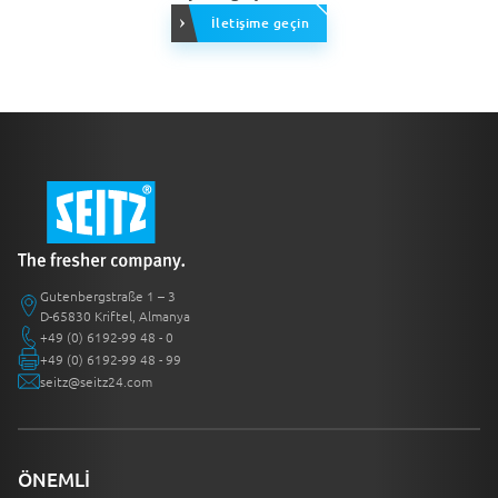
İletişime geçin
Gutenbergstraße 1 – 3
D-65830 Kriftel, Almanya
+49 (0) 6192-99 48 - 0
+49 (0) 6192-99 48 - 99
seitz@seitz24.com
ÖNEMLI