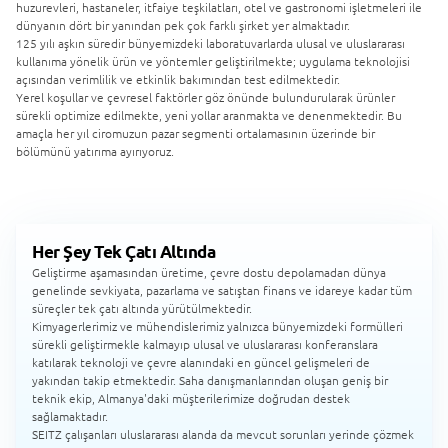
huzurevleri, hastaneler, itfaiye teşkilatları, otel ve gastronomi işletmeleri ile
dünyanın dört bir yanından pek çok farklı şirket yer almaktadır.
125 yılı aşkın süredir bünyemizdeki laboratuvarlarda ulusal ve uluslararası
kullanıma yönelik ürün ve yöntemler geliştirilmekte; uygulama teknolojisi
açısından verimlilik ve etkinlik bakımından test edilmektedir.
Yerel koşullar ve çevresel faktörler göz önünde bulundurularak ürünler
sürekli optimize edilmekte, yeni yollar aranmakta ve denenmektedir. Bu
amaçla her yıl ciromuzun pazar segmenti ortalamasının üzerinde bir
bölümünü yatırıma ayırıyoruz.
Her Şey Tek Çatı Altında
Geliştirme aşamasından üretime, çevre dostu depolamadan dünya
genelinde sevkiyata, pazarlama ve satıştan finans ve idareye kadar tüm
süreçler tek çatı altında yürütülmektedir.
Kimyagerlerimiz ve mühendislerimiz yalnızca bünyemizdeki formülleri
sürekli geliştirmekle kalmayıp ulusal ve uluslararası konferanslara
katılarak teknoloji ve çevre alanındaki en güncel gelişmeleri de
yakından takip etmektedir. Saha danışmanlarından oluşan geniş bir
teknik ekip, Almanya'daki müşterilerimize doğrudan destek
sağlamaktadır.
SEITZ çalışanları uluslararası alanda da mevcut sorunları yerinde çözmek