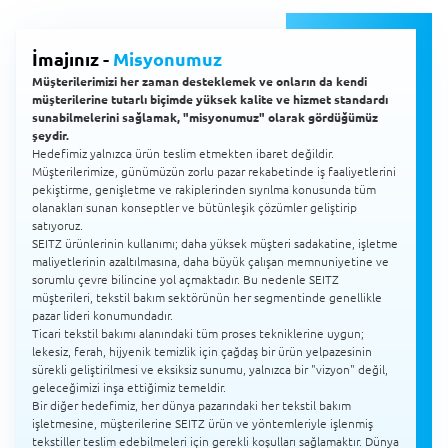
İmajınız -
Misyonumuz
Müşterilerimizi her zaman desteklemek ve onların da kendi
müşterilerine tutarlı biçimde yüksek kalite ve hizmet standardı
sunabilmelerini sağlamak, "misyonumuz" olarak gördüğümüz
şeydir.
Hedefimiz yalnızca ürün teslim etmekten ibaret değildir.
Müşterilerimize, günümüzün zorlu pazar rekabetinde iş faaliyetlerini
pekiştirme, genişletme ve rakiplerinden sıyrılma konusunda tüm
olanakları sunan konseptler ve bütünleşik çözümler geliştirip
satıyoruz.
SEITZ ürünlerinin kullanımı; daha yüksek müşteri sadakatine, işletme
maliyetlerinin azaltılmasına, daha büyük çalışan memnuniyetine ve
sorumlu çevre bilincine yol açmaktadır. Bu nedenle SEITZ
müşterileri, tekstil bakım sektörünün her segmentinde genellikle
pazar lideri konumundadır.
Ticari tekstil bakımı alanındaki tüm proses tekniklerine uygun;
lekesiz, ferah, hijyenik temizlik için çağdaş bir ürün yelpazesinin
sürekli geliştirilmesi ve eksiksiz sunumu, yalnızca bir "vizyon" değil,
geleceğimizi inşa ettiğimiz temeldir.
Bir diğer hedefimiz, her dünya pazarındaki her tekstil bakım
işletmesine, müşterilerine SEITZ ürün ve yöntemleriyle işlenmiş
tekstiller teslim edebilmeleri için gerekli koşulları sağlamaktır. Dünya