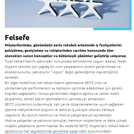
Felsefe
Müşterilerimize, günümüzün zorlu rekabet ortamında iş faaliyetlerini
pekiştirme, genişletme ve rakiplerinden sıyrılma konusunda tüm
olanakları sunan konseptler ve bütünleşik çözümler geliştirip satıyoruz.
Ticari tekstil bakımı alanındaki tüm proses tekniklerine uygun; lekesiz, ferah,
hijyenik temizlik için çağdaş bir ürün yelpazesinin sürekli geliştirilmesi ve
eksiksiz sunumu, yalnızca bir "vizyon" değil, geleceğimizi inşa ettiğimiz
temeldir.
Bir diğer hedefimiz, her tekstil bakım işletmesine SEITZ ürün ve
yöntemleriyle performansını ve kalitesini optimize edebilmesi için gerekli
koşulları sağlamaktır. Dünya genelindeki dağıtım ağımız ve uzman mobil
ekiplerimiz, tekstil bakım işletmelerinin yanında yer almaktadır.
SEITZ ürünlerinin kullanımıyla, katı çevre düzenlemelerine uyum sağlarken
işletme maliyetlerinizi düşürür ve daha az iş yüküyle istenen kaliteye
ulaşırsınız. Bu durum memnun ve motive çalışanlara yol açmaktadır.
Motive çalışanlar ve optimum sonuçlar, memnun müşterilere ve daha yüksek
müşteri sadakatine zemin hazırlar. Bu nedenle SEITZ müşterileri, tekstil bakım
sektörünün her segmentinde genellikle pazar lideri konumundadır.