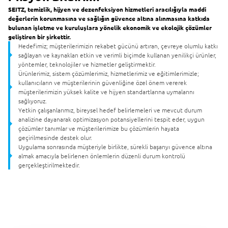
SEITZ, temizlik, hijyen ve dezenfeksiyon hizmetleri aracılığıyla maddi
değerlerin korunmasına ve sağlığın güvence altına alınmasına katkıda
bulunan işletme ve kuruluşlara yönelik ekonomik ve ekolojik çözümler
geliştiren bir şirkettir.
Hedefimiz; müşterilerimizin rekabet gücünü artıran, çevreye olumlu katkı
sağlayan ve kaynakları etkin ve verimli biçimde kullanan yenilikçi ürünler,
yöntemler, teknolojiler ve hizmetler geliştirmektir.
Ürünlerimiz, sistem çözümlerimiz, hizmetlerimiz ve eğitimlerimizle;
kullanıcıların ve müşterilerinin güvenliğine özel önem vererek
müşterilerimizin yüksek kalite ve hijyen standartlarına uymalarını
sağlıyoruz.
Yetkin çalışanlarımız, bireysel hedef belirlemeleri ve mevcut durum
analizine dayanarak optimizasyon potansiyellerini tespit eder, uygun
çözümler tanımlar ve müşterilerimize bu çözümlerin hayata
geçirilmesinde destek olur.
Uygulama sonrasında müşteriyle birlikte, sürekli başarıyı güvence altına
almak amacıyla belirlenen önlemlerin düzenli durum kontrolü
gerçekleştirilmektedir.