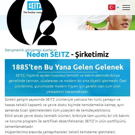
Danışmanlık görüşmesi ayarlayın
Neden SEITZ
- Şirketimiz
1885'ten Bu Yana Gelen Gelenek
SEITZ, hijyenik açıdan kusursuz temizlik ve bakım alanında dünya
genelinde tanınan, uluslararası ve modern bir orta ölçekli işletmedir. Özel
ürünlerimiz, günümüzde modern hijyen için gerekli olan tüm ürün
yelpazesini kapsamaktadır.
Sürekli gelişim sayesinde SEITZ ürünleriyle yalnızca her türlü çamaşırı ve
hassas tekstili kapsamlı ve çevre dostu biçimde temizlemekle kalmaz, aynı
zamanda ticari işletmelerdeki tüm yüzeyleri de temizleyebilirsiniz.
Etkili ancak çevre dostu temizlik ürünleri, birbiriyle tam uyumlu bir cilt bakımı
ve koruma programı ile sertifikalı dezenfektanlar, SEITZ'in ürün portföyünü
tamamlamaktadır.
Müşterilerimiz arasında çamaşırhaneler, tekstil temizleme işletmeleri,