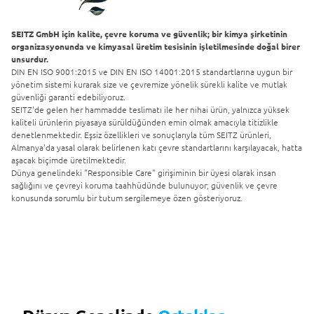
SEITZ GmbH için kalite, çevre koruma ve güvenlik; bir kimya şirketinin
organizasyonunda ve kimyasal üretim tesisinin işletilmesinde doğal birer
unsurdur.
DIN EN ISO 9001:2015 ve DIN EN ISO 14001:2015 standartlarına uygun bir
yönetim sistemi kurarak size ve çevremize yönelik sürekli kalite ve mutlak
güvenliği garanti edebiliyoruz.
SEITZ'de gelen her hammadde teslimatı ile her nihai ürün, yalnızca yüksek
kaliteli ürünlerin piyasaya sürüldüğünden emin olmak amacıyla titizlikle
denetlenmektedir. Eşsiz özellikleri ve sonuçlarıyla tüm SEITZ ürünleri,
Almanya'da yasal olarak belirlenen katı çevre standartlarını karşılayacak, hatta
aşacak biçimde üretilmektedir.
Dünya genelindeki "Responsible Care" girişiminin bir üyesi olarak insan
sağlığını ve çevreyi koruma taahhüdünde bulunuyor; güvenlik ve çevre
konusunda sorumlu bir tutum sergilemeye özen gösteriyoruz.