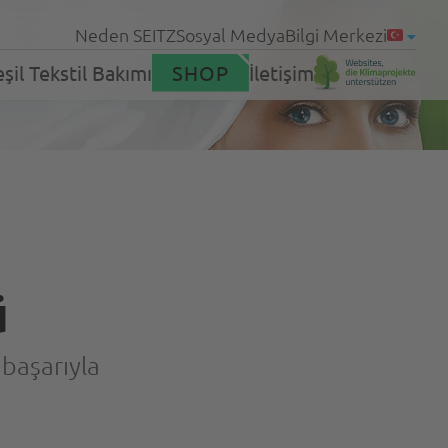
Neden SEITZ
Sosyal Medya
Bilgi Merkezi
şil Tekstil Bakımı
SHOP
İletişim
neler
Ürünler
leri
ü
Servis
 başarıyla