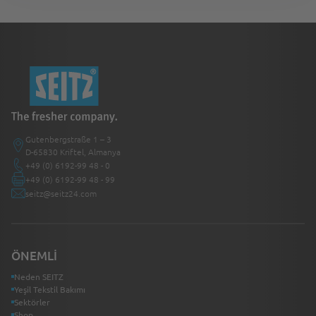
Gutenbergstraße 1 – 3
D-65830 Kriftel, Almanya
+49 (0) 6192-99 48 - 0
+49 (0) 6192-99 48 - 99
seitz@seitz24.com
ÖNEMLI
Neden SEITZ
Yeşil Tekstil Bakımı
Sektörler
Shop