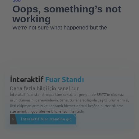
İnteraktif
Fuar Standı
Daha fazla bilgi için sanal tur.
İnteraktif fuar standımızda tüm sektörler genelinde SEITZ'in eksiksiz
ürün dünyasını deneyimleyin. Sanal turlar aracılığıyla çeşitli ürünlerimizi,
ileri ekipmanlarımızı ve kapsamlı hizmetlerimizi keşfedin. Her tıklama
size ayrıntılı içgörüler ve bilgiler sunmaktadır.
İnteraktif fuar standına git