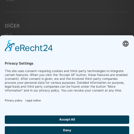
DIĞER
Acil
İletişim
Bilgi Merkezi
HUKUKI BILGILER
Künye
Gizlilik Politikası
Çerez Ayarları
Bildirim Sistemi