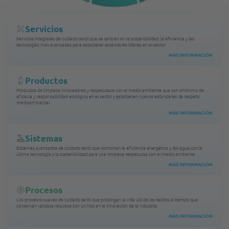
Servicios
Servicios integrales de cuidado textil que se centran en la sostenibilidad, la eficiencia y las
tecnologías más avanzadas para establecer estándares líderes en el sector.
MÁS INFORMACIÓN
Productos
Productos de limpieza innovadores y respetuosos con el medio ambiente que son sinónimo de
eficacia y responsabilidad ecológica en el sector y establecen nuevos estándares de respeto
medioambiental.
MÁS INFORMACIÓN
Sistemas
Sistemas avanzados de cuidado textil que combinan la eficiencia energética y del agua con la
última tecnología y la sostenibilidad para una limpieza respetuosa con el medio ambiente.
MÁS INFORMACIÓN
Procesos
Los procesos suaves de cuidado textil que prolongan la vida útil de los tejidos al tiempo que
conservan valiosos recursos son un hito en la innovación de la industria.
MÁS INFORMACIÓN