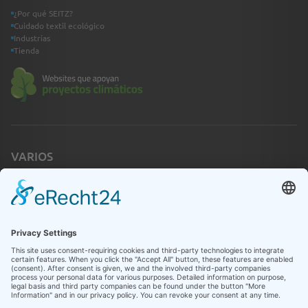
¿Por qué SEITZ?
Cuidado textil ecológico
Industrias
Tienda
VARIOS
Emergencia
Contacto
Infothek
LEGAL