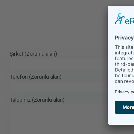
Şirket (Zorunlu alan)
Telefon (Zorunlu alan)
Talebiniz (Zorunlu alan)