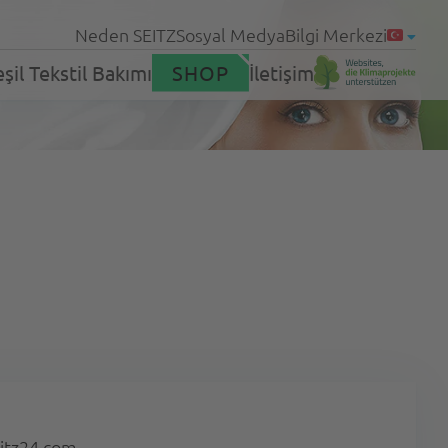
Neden SEITZ
Sosyal Medya
Bilgi Merkezi
şil Tekstil Bakımı
SHOP
İletişim
neler
Ürünler
leri
Servis
eitz24.com