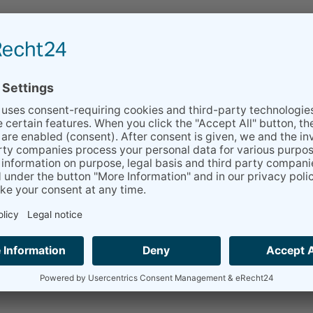
İletişim
formumuz
Bize bir mesaj gönderin!
Ad (Zorunlu alan)
Email