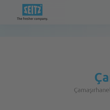
Çözümlerimiz
daha iyi ve temiz bir gelecek için
Ça
Ekipmanlar
Çamaşırhanele