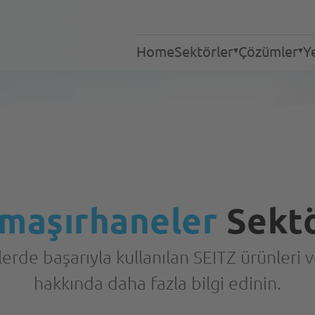
Home
Sektörler
Çözümler
Ye
Endüstriyel Çamaşırha
Çamaşırhaneler
Hizmetler
Tekstil Temizleme
Huzurevleri ve Bakımev
Otelcilik
Gastronomi
maşırhaneler
Sekt
Hastaneler
Yöntemler
Acil Müdahale Ekipleri
rde başarıyla kullanılan SEITZ ürünleri 
hakkında daha fazla bilgi edinin.