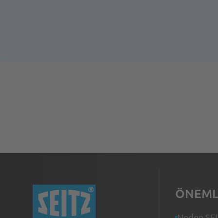
İnteraktif fuar standına git
ÖNEML
Neden SE