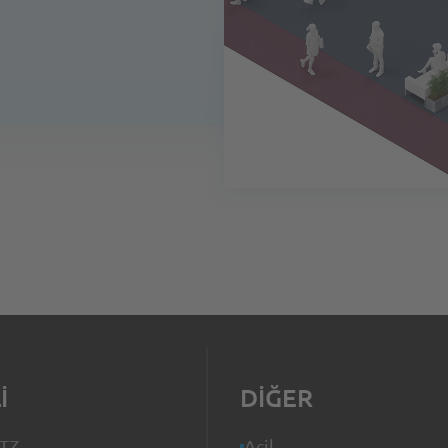
I
DIĞER
ITZ
Acil