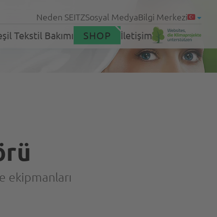
Neden SEITZ
Sosyal Medya
Bilgi Merkezi
şil Tekstil Bakımı
SHOP
İletişim
neler
Ürünler
leri
örü
Servis
ve ekipmanları