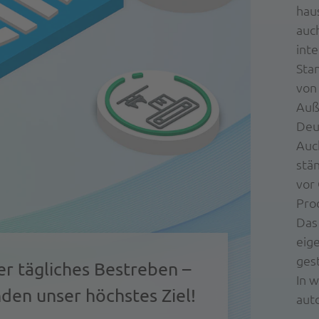
hau
auc
int
Sta
von
Auß
Deu
Auch
stä
vor
Pro
Das
eig
ges
er tägliches Bestreben –
In 
den unser höchstes Ziel!
auto