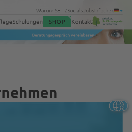
Warum SEITZ
Socials
Jobs
Infothek
flege
Schulungen
SHOP
Kontakt
Beratungsgespräch vereinbaren
Produkte
ernehmen
Service