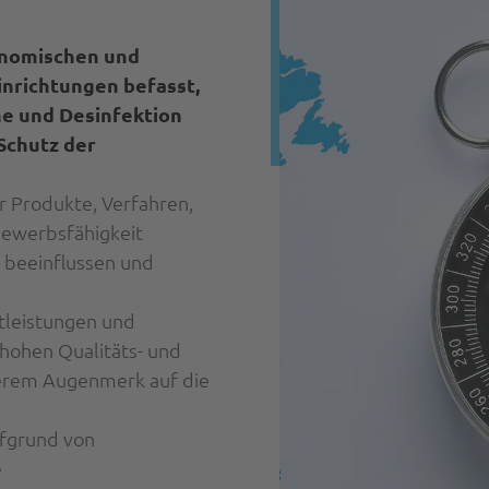
onomischen und
nrichtungen befasst,
ne und Desinfektion
Schutz der
er Produkte, Verfahren,
bewerbsfähigkeit
 beeinflussen und
tleistungen und
 hohen Qualitäts- und
erem Augenmerk auf die
ufgrund von
e