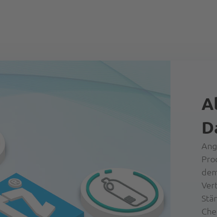
A
D
Ang
Pro
dem
Ver
Stä
Che