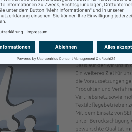
Wir entwickeln und v
unseren Kunden alle M
Geschäftsaktivitäten
festigen, zu erweiter
Die kontinuierliche En
zeitgemäßen Produktpale
hygienischen Reinigung 
der gewerblichen Textilp
Basis auf der wir uns in
Ein weiteres Ziel für un
die Voraussetzungen ge
Produkten und Verfahre
Vertriebsnetz sowie mob
Textilpflegebetrieben zu
Mit dem Einsatz von SEI
unter Berücksichtigung
gewünschte Qualität mi