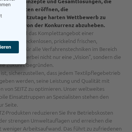
erkaufen Konzepte und Gesamtlösungen, die
öglichkeiten eröffnen, die
 in dem heutzutage harten Wettbewerb zu
n und sich von der Konkurrenz abzuheben.
twicklung und das Komplettangebot einer
tte zur fleckenlosen, prickelnd frischen,
- geeignet für alle Verfahrenstechniken im Bereich
flege ist hierbei nicht nur eine „Vision“, sondern die
 die Zukunft begründen.
s ist, sicherzustellen, dass jedem Textilpflegebetrieb
geben werden, seine Leistung und Qualität mit
n von SEITZ zu optimieren. Unser weltweites
ile Einsatztruppen an Spezialisten stehen den
r Seite.
TZ-Produkten reduzieren Sie Ihre Betriebskosten
 der strengen Umweltauflagen und erreichen die
t weniger Arbeitsaufwand. Das führt zu zufriedenen