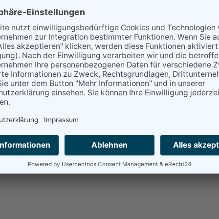
Please Contact:
SEITZ - The Fresher Company, Inc
(813) 886-2700 www.SEITZ24.com/us
Emergency - Medical or Spill - Dial 911
Then Contact - ChemTel
Local US -
(800) 255-3924
Intl - 01.1.813.248.0585
MIS0003762