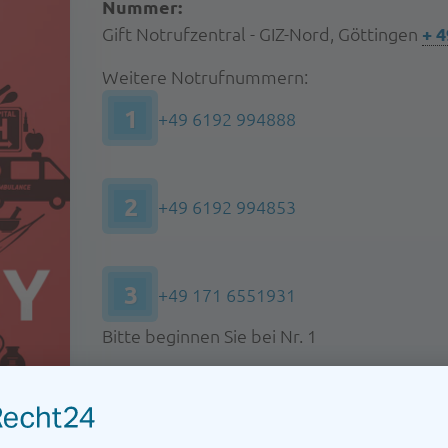
Nummer:
Gift Notrufzentral - GIZ-Nord, Göttingen
+ 
Weitere Notrufnummern:
1
+49 6192 994888
2
+49 6192 994853
3
+49 171 6551931
Bitte beginnen Sie bei Nr. 1
Emergency Contact For Em
America