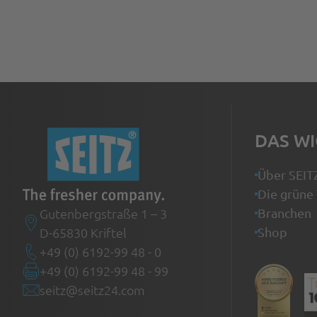
DAS WI
Über SEIT
Die grüne 
Gutenbergstraße 1 – 3
Branchen
D-65830 Kriftel
Shop
+49 (0) 6192-99 48 - 0
+49 (0) 6192-99 48 - 99
seitz@seitz24.com