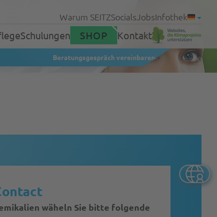
Warum SEITZ
Socials
Jobs
Infothek
flege
Schulungen
SHOP
Kontakt
Beratungsgespräch vereinbaren
Produkte
Service
Contact
hemikalien wäheln Sie bitte folgende