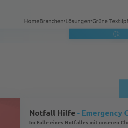
Home
Branchen
Lösungen
Grüne Textilp
Industrielle Wäschereien
Wäschereien
Dienstleistungen
Textilreinigungen
Alten- und Pflegeheime
Hotellerie
Gastronomie
Krankenhäuser
Verfahren
Einsatzkräfte
Notfall Hilfe
- Emergency 
Im Falle eines Notfalles mit unseren C