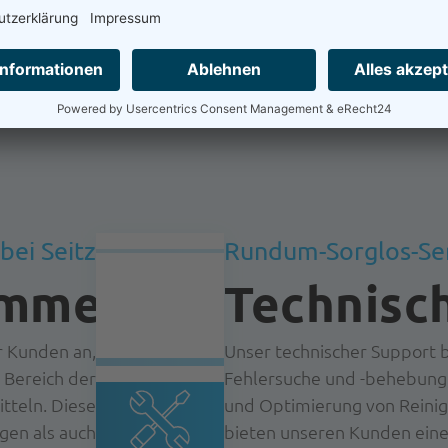
bei Seitz
Rundum-Sorglos-Se
amme
Technisc
r Kunden an,
Unser technischer Support be
Bereich der
Fehlersuche und -behebung
tteln. Diese
und Optimierung von Reinig
en als auch
bieten unseren Kunden eine