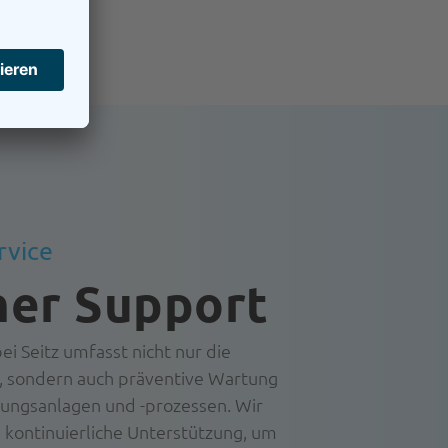
rvice
her Support
i Seitz umfasst nicht nur die
, sondern auch präventive Wartung
ungsanlagen und -prozessen. Wir
 kontinuierliche Unterstützung, um