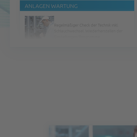
Regelmäßiger Check der Technik inkl.
Schlauchwechsel. Wiederherstellen der
Einstellungen/Programme.
REINIGUNGS- & DESINFEKTIONSPLÄNE
Erstellung individueller Reinigungs- und
Hygienekonzepte für den Kunden.
PERSONALSCHULUNGEN
Berufsbegleitende Schulungen für die