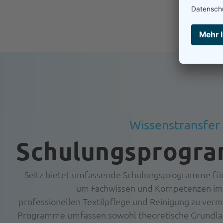
Wissenstransfer 
Schulungsprogr
Seitz bietet umfassende Schulungsprogramme fü
um Fachwissen und Kompetenzen im 
professionellen Textilpflege und Reinigung zu vermi
Programme umfassen sowohl theoretische Grundlag