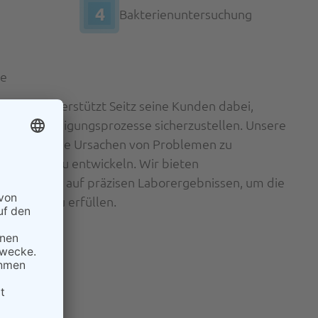
4
Bakterienuntersuchung
se
tungen unterstützt Seitz seine Kunden dabei,
sichere Reinigungsprozesse sicherzustellen. Unsere
en helfen, die Ursachen von Problemen zu
 Lösungen zu entwickeln. Wir bieten
basierend auf präzisen Laborergebnissen, um die
optimal zu erfüllen.