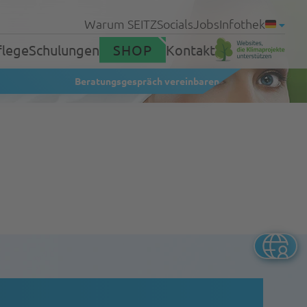
Warum SEITZ
Socials
Jobs
Infothek
flege
Schulungen
SHOP
Kontakt
Beratungsgespräch vereinbaren
Produkte
Service