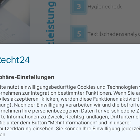
Dienstleistungen
3
Hygienecheck
5
Textilschadensanaly
Durch diese Labordienstleis
qualitativ hochwertige und 
detaillierten Untersuchung
identifizieren und effektive
maßgeschneiderte Beratung 
Bedürfnisse unserer Kunden 