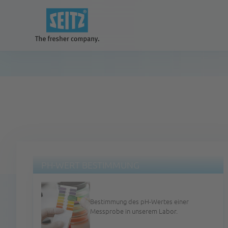
FLAMMPUNKTUNTERSUCHUNG
Unsere Lösungen
Ermittlung des Flammpunkts aus einer
Lösemittelprobe.
für eine bessere und saubere Zukunft
PH-WERT BESTIMMUNG
Anlagen
Bestimmung des pH-Wertes einer
Messprobe in unserem Labor.