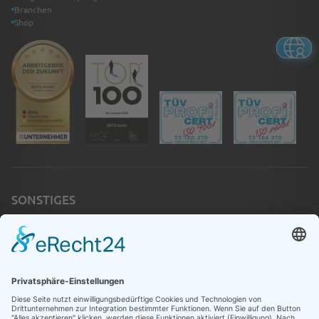
Branchen
Shop
SONSTIGES
Jobs
Schulungen
Notfall
Kontakt
Infothek
Betriebsanweisungen
Newsletter