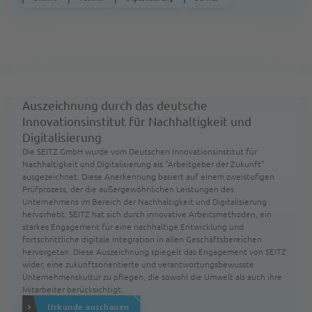
Arbeitgeber der
Zukunft
Auszeichnung durch das deutsche
Innovationsinstitut für Nachhaltigkeit und
Digitalisierung
Die SEITZ GmbH wurde vom Deutschen Innovationsinstitut für
Nachhaltigkeit und Digitalisierung als "Arbeitgeber der Zukunft"
ausgezeichnet. Diese Anerkennung basiert auf einem zweistufigen
Prüfprozess, der die außergewöhnlichen Leistungen des
Unternehmens im Bereich der Nachhaltigkeit und Digitalisierung
hervorhebt. SEITZ hat sich durch innovative Arbeitsmethoden, ein
starkes Engagement für eine nachhaltige Entwicklung und
fortschrittliche digitale Integration in allen Geschäftsbereichen
hervorgetan. Diese Auszeichnung spiegelt das Engagement von SEITZ
wider, eine zukunftsorientierte und verantwortungsbewusste
Unternehmenskultur zu pflegen, die sowohl die Umwelt als auch ihre
Mitarbeiter berücksichtigt.
Urkunde anschauen