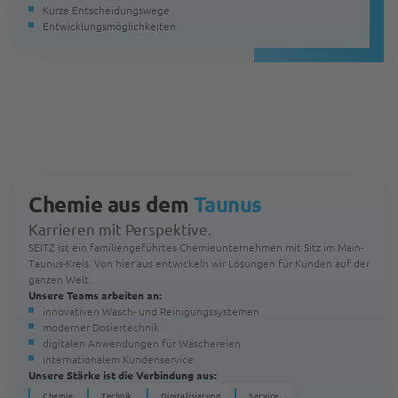
Kurze Entscheidungswege
Entwicklungsmöglichkeiten
Chemie aus dem
Taunus
Karrieren mit Perspektive.
SEITZ ist ein familiengeführtes Chemieunternehmen mit Sitz im Main-
Taunus-Kreis. Von hier aus entwickeln wir Lösungen für Kunden auf der
ganzen Welt.
Unsere Teams arbeiten an:
innovativen Wasch- und Reinigungssystemen
moderner Dosiertechnik
digitalen Anwendungen für Wäschereien
internationalem Kundenservice
Unsere Stärke ist die Verbindung aus:
Chemie
Technik
Digitalisierung
Service