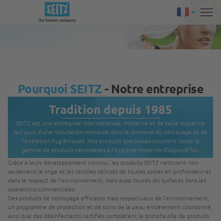
Pourquoi SEITZ
- Notre entreprise
Tradition depuis 1985
SEITZ est une entreprise internationale, moderne et de taille moyenne
qui jouit d'une réputation mondiale dans le domaine du nettoyage et de
l'entretien hygiéniques. Nos produits spécialisés couvrent toute la
gamme de produits nécessaires à l'hygiène moderne d'aujourd'hui.
Grâce à leurs développement continu, les produits SEITZ nettoient non
seulement le linge et les textiles délicats de toutes sortes en profondeur et
dans le respect de l'environnement, mais aussi toutes les surfaces dans les
opérations commerciales.
Des produits de nettoyage efficaces mais respectueux de l'environnement,
un programme de protection et de soins de la peau entièrement coordonné,
ainsi que des désinfectants certifiés complètent le portefeuille de produits