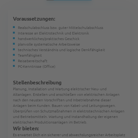
Voraussetzungen:
Realschulabschluss bzw. guter Mittelschulabschluss
Interesse an Elektrotechnik und Elektronik
handwerkliches/praktisches Geschick
planvolle systematische Arbeitsweise
technisches Verständnis und logische Denkfähigkeit
Teamfähigkeit
Reisebereitschaft
PC-Kenntnisse (Office)
Stellenbeschreibung
Planung, Installation und Wartung elektrischer Neu- und
Altanlagen. Erstellen und anschließen von elektrischen Anlagen
nach den neusten Vorschriften und Inbetriebnahme dieser
Anlagen beim Kunden. Bauen von Kabel- und Leitungswegen.
Überprüfen von Schutzmaßnahmen in elektrotechnischen Anlagen
und Betriebsmitteln. Wartung und Instandhaltung der eigenen
elektrischen Produktionsanlagen im Betrieb.
Wir bieten:
Es erwartet Dich ein sicherer und abwechslungsreicher Arbeitsplatz