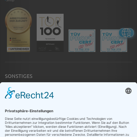
SONSTIGES
Jobs
Schulungen
Notfall
Kontakt
Infothek
Betriebsanweisungen
Newsletter