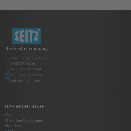
Gutenbergstraße 1 – 3
D-65830 Kriftel
+49 (0) 6192-99 48 - 0
+49 (0) 6192-99 48 - 99
seitz@seitz24.com
DAS WICHTIGSTE
Über SEITZ
Die grüne Textilpflege
Branchen
Shop