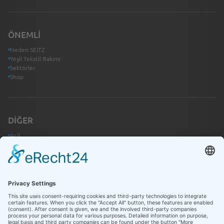
ÖNEMLI
Neden SEITZ
Yeşil Tekstil Bakımı
Sektörler
Shop
DIĞER
Acil
İletişim
Bilgi Merkezi