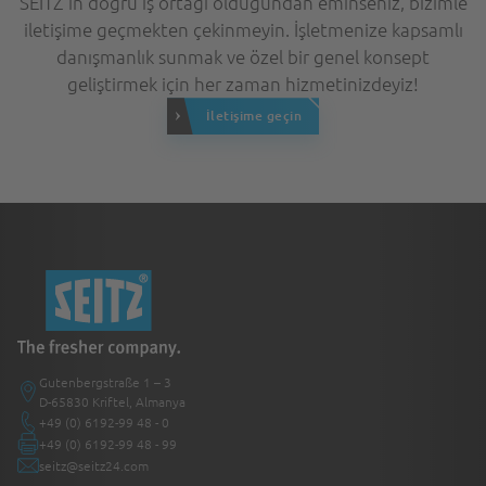
SEITZ'in doğru iş ortağı olduğundan eminseniz, bizimle
iletişime geçmekten çekinmeyin. İşletmenize kapsamlı
danışmanlık sunmak ve özel bir genel konsept
geliştirmek için her zaman hizmetinizdeyiz!
İletişime geçin
Gutenbergstraße 1 – 3
D-65830 Kriftel, Almanya
+49 (0) 6192-99 48 - 0
+49 (0) 6192-99 48 - 99
seitz@seitz24.com