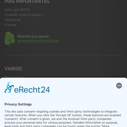
MÁS IMPORTANTES
¿Por qué SEITZ?
Cuidado textil ecológico
Industrias
Tienda
VARIOS
Emergencia
Contacto
Infothek