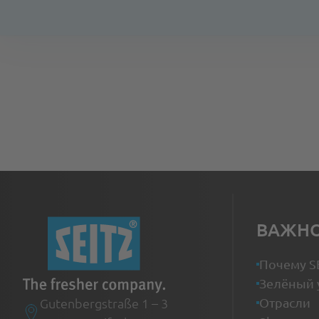
К нашему интерактивному выставоч
ВАЖН
Почему S
Зелёный 
Gutenbergstraße 1 – 3
Отрасли