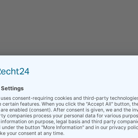
 информация об
сли.
ональной и гигиенической