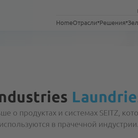
Home
Отрасли
Решения
Зел
Прачечные
Чистка текстиля
Сервис
Дома престарелых
Отели
Рестораны
Больницы
Industries
Laundrie
Аварийно-спасательны
Процессы
ше о продуктах и системах SEITZ, ко
используются в прачечной индустрии