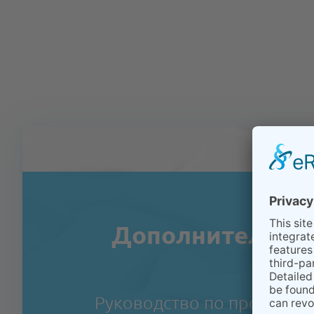
Дополнительная
отра
Руководство по професси