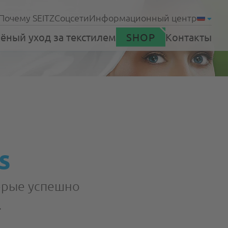
Почему SEITZ
Соцсети
Информационный центр
ёный уход за текстилем
SHOP
Контакты
Продукты
s
е службы
Поддержка
торые успешно
.