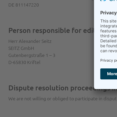
DE 811147220
Person responsible for editorial
Herr Alexander Seitz
SEITZ GmbH
Gutenbergstraße 1 – 3
D-65830 Kriftel
Dispute resolution proceedings in
We are not willing or obliged to participate in dispu