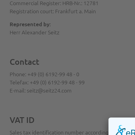
Commercial Register: HRB-Nr.: 12781
Registration court: Frankfurt a. Main
Represented by:
Herr Alexander Seitz
Contact
Phone: +49 (0) 6192-99 48 - 0
Telefax: +49 (0) 6192-99 48 - 99
E-mail: seitz@seitz24.com
VAT ID
Sales tax identification number according to Sect. 27