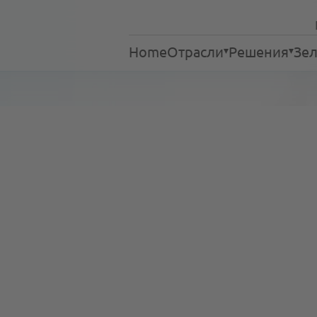
Home
Отрасли
Решения
Зел
Прачечные
Чистка текстиля
Сервис
Дома престарелых
Отели
Рестораны
Больницы
Аварийно-спасательны
Процессы