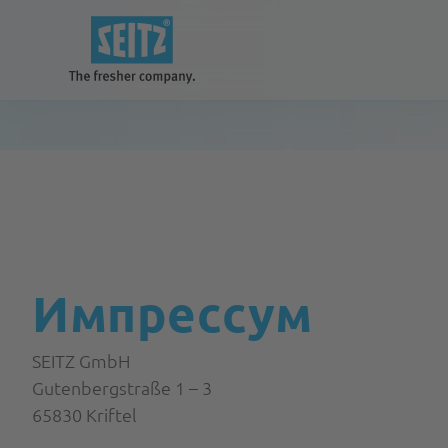
Наши решения
для лучшего и чистого будущего
Импрессум
Системы
SEITZ GmbH
Gutenbergstraße 1 – 3
65830 Kriftel