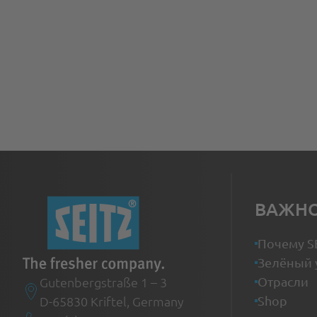
ВАЖН
Почему S
Зелёный 
Gutenbergstraße 1 – 3
Отрасли
D-65830 Kriftel, Germany
Shop