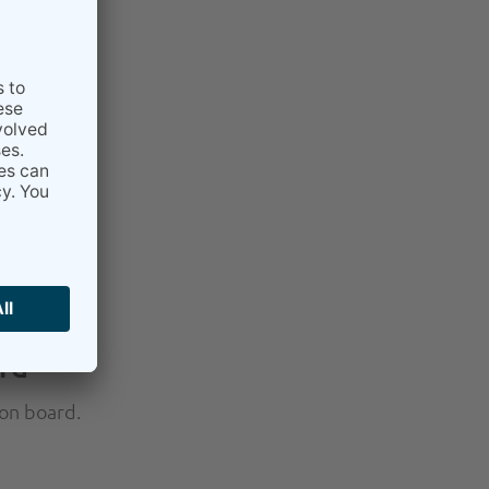
ard
ion board.