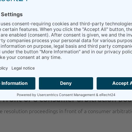
 front of a consumer arbitration bo
te resolution proceedings in front of a consumer arbitrat