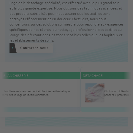
linge et le détachage spécialisé, est effectué avec le plus grand soin
et la plus grande expertise. Nous utilisons des techniques avancées et
des produits spécialisés pour nous assurer que les textiles sont
nettoyés efficacement et en douceur. Chez Seitz, nous nous
concentrons sur des solutions sur mesure pour répondre aux exigences
spécifiques de nos clients, du nettoyage professionnel des textiles au
lavage désinfectant dans les zones sensibles telles que les hôpitaux et
les établissements de soins.
Contactez-nous
LANCHISSERIE
DÉTACHAGE
nchisseries lavent, sèchent et plient les textiles tels que
Élimination ciblée des taches
viettes, le linge de lit et les uniformes.
pendant le processus de dét