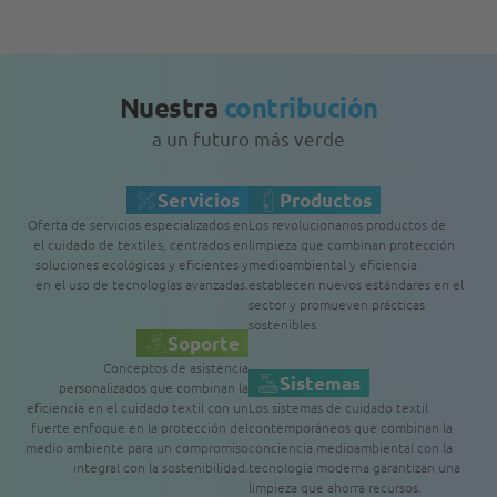
Nuestra
contribución
a un futuro más verde
Servicios
Productos
Oferta de servicios especializados en
Los revolucionarios productos de
el cuidado de textiles, centrados en
limpieza que combinan protección
soluciones ecológicas y eficientes y
medioambiental y eficiencia
en el uso de tecnologías avanzadas.
establecen nuevos estándares en el
sector y promueven prácticas
sostenibles.
Soporte
Conceptos de asistencia
Sistemas
personalizados que combinan la
eficiencia en el cuidado textil con un
Los sistemas de cuidado textil
fuerte enfoque en la protección del
contemporáneos que combinan la
medio ambiente para un compromiso
conciencia medioambiental con la
integral con la sostenibilidad.
tecnología moderna garantizan una
limpieza que ahorra recursos.