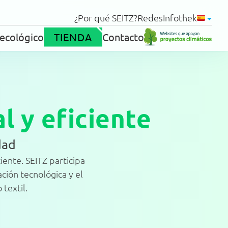
¿Por qué SEITZ?
Redes
Infothek
 ecológico
TIENDA
Contacto
Productos
al y eficiente
dad
iente. SEITZ participa
Soporte
ción tecnológica y el
textil.