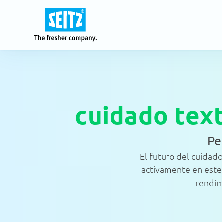
Nuestras soluciones
para un futuro mejor y más limpio
cuidado texti
Pe
Sistemas
El futuro del cuidado
activamente en este 
rendim