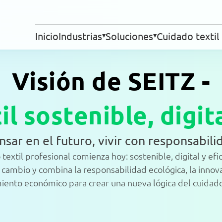
Inicio
Industrias
Soluciones
Cuidado textil
Visión de SEITZ -
Lavanderías
Limpieza textil
Servicios
Residencias de ancianos
l sostenible, digit
Industria hotelera
Gastronomía
nsar en el futuro, vivir con responsabili
Hospitales
Fuerzas de intervención
 textil profesional comienza hoy: sostenible, digital y efic
Procesos
cambio y combina la responsabilidad ecológica, la innova
iento económico para crear una nueva lógica del cuidado 